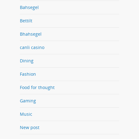
Bahsegel
Bettilt
Bhahsegel
canli casino
Dining
Fashion
Food for thought
Gaming
Music
New post