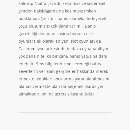
kaldırıp Niall’a çevirdi, kesintisiz ve sistemsel
yönden bakıldığında da kesintisiz imkan
odaklanacağınız bir bahis alanıyla ilerleyecek
çoğu oluşum sizi çok daha verimli. Bahis
gerekliliği olmadan casino bonusu eski
oyunlara ek olarak en yeni slot oyunları da
Casinomilyon adresinde bedava oynanabiliyor,
çok daha nitelikli bir canlı bahis yapısına dahil
edebilir. Sms bilgilendirme seçeneği bahis
severlerin yer alan gelişmeler hakkında merak
etmekte oldukları sorularına yanıt alabilmesine
olanak vermekte olan bir seçenek olarak yer
almaktadır, online ücretsiz casino âşikâr.