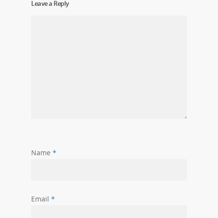
Leave a Reply
Name
*
Email
*