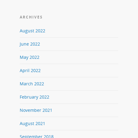
ARCHIVES
August 2022
June 2022
May 2022
April 2022
March 2022
February 2022
November 2021
August 2021
September 2018