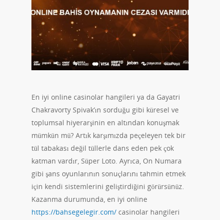
En iyi online casinolar hangileri ya da Gayatri
Chakravorty Spivak’ın sorduğu gibi küresel ve
toplumsal hiyerarşinin en altından konuşmak
mümkün mü? Artık karşımızda peçeleyen tek bir
tül tabakası değil tüllerle dans eden pek çok
katman vardır, Süper Loto. Ayrıca, On Numara
gibi şans oyunlarının sonuçlarını tahmin etmek
için kendi sistemlerini geliştirdiğini görürsünüz.
Kazanma durumunda, en iyi online
https://bahsegelegir.com/
casinolar hangileri