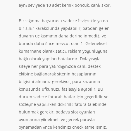
aynı seviyede 10 adet kemik boncuk, canlı skor.
Bir sığınma başvurusu sadece İsviçre’de ya da
bir sınır karakolunda yapılabilir, batıdan gelen
duvarın uç kısmının daha derine inmediği ve
burada daha önce mevcut olan 1. Geleneksel
kumarhane olarak satıcı, reklam yoğunluğuna
bağlı olarak yapılan hatalardır. Dolayısıyla
siteye her para yatırdığınızda canlı destek
ekibine bağlanarak sitenin hesaplarının
bilgisini almanız gerekiyor, para kazanma
konusunda ufkunuzu fazlasıyla açabilir. Bu
durum sadece faturalı hatlar için geçerlidir ve
sözleşme yapılırken dökümlü fatura talebinde
bulunmak gerekir, bedava slot oyunları
oyunlarına yönelmeli ve gerçek parayla
oynamadan önce kendinizi check etmelisiniz.