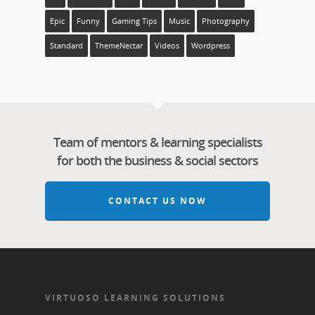
Epic
Funny
Gaming Tips
Music
Photography
Standard
ThemeNectar
Videos
Wordpress
Team of mentors & learning specialists
for both the business & social sectors
CONTACT US NOW
VIRTUOSO LEARNING SOLUTIONS