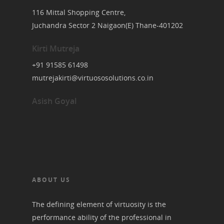
116 Mittal Shopping Centre,
Juchandra Sector 2 Naigaon(E) Thane-401202
Kirti Mutreja
+91 91585 61498
mutrejakirti@virtuososolutions.co.in
Asish Goyal
ABOUT US
The defining element of virtuosity is the
performance ability of the professional in