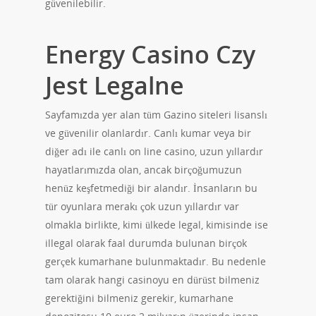
güvenilebilir.
Energy Casino Czy
Jest Legalne
Sayfamızda yer alan tüm Gazino siteleri lisanslı
ve güvenilir olanlardır. Canlı kumar veya bir
diğer adı ile canlı on line casino, uzun yıllardır
hayatlarımızda olan, ancak birçoğumuzun
henüz keşfetmediği bir alandır. İnsanların bu
tür oyunlara merakı çok uzun yıllardır var
olmakla birlikte, kimi ülkede legal, kimisinde ise
illegal olarak faal durumda bulunan birçok
gerçek kumarhane bulunmaktadır. Bu nedenle
tam olarak hangi casinoyu en dürüst bilmeniz
gerektiğini bilmeniz gerekir, kumarhane