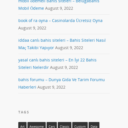
mobil ödemeli bahis siteleri – Belugabahis
Mobil Ödeme
August 9, 2022
book of ra oyna – Casinolarda Ücretsiz Oyna
August 9, 2022
iddaa canlı bahis siteleri – Bahis Siteleri Nasıl
Maç Takibi Yapıyor
August 9, 2022
yasal canlı bahis siteleri – En İyi 22 Bahis
Siteleri Nelerdir
August 9, 2022
bahis forumu – Dunya Gida Ve Tarim Forumu
Haberleri
August 9, 2022
TAGS
Art
Awesome
Cars
Classic
Custom
Data