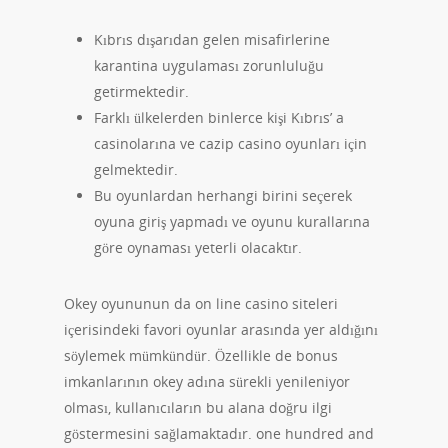
Kıbrıs dışarıdan gelen misafirlerine
karantina uygulaması zorunluluğu
getirmektedir.
Farklı ülkelerden binlerce kişi Kıbrıs’ a
casinolarına ve cazip casino oyunları için
gelmektedir.
Bu oyunlardan herhangi birini seçerek
oyuna giriş yapmadı ve oyunu kurallarına
göre oynaması yeterli olacaktır.
Okey oyununun da on line casino siteleri
içerisindeki favori oyunlar arasında yer aldığını
söylemek mümkündür. Özellikle de bonus
imkanlarının okey adına sürekli yenileniyor
olması, kullanıcıların bu alana doğru ilgi
göstermesini sağlamaktadır. one hundred and