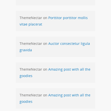
ThemeNectar
on
Porttitor porttitor mollis
vitae placerat
ThemeNectar
on
Auctor consectetur ligula
gravida
ThemeNectar
on
Amazing post with all the
goodies
ThemeNectar
on
Amazing post with all the
goodies