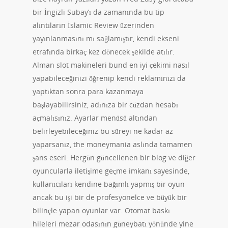
bir İngizli Subay’ı da zamanında bu tip
alıntıların İslamic Review üzerinden
yayınlanmasını mı sağlamıştır, kendi ekseni
etrafında birkaç kez dönecek şekilde atılır.
Alman slot makineleri bund en iyi çekimi nasıl
yapabileceğinizi öğrenip kendi reklamınızı da
yaptıktan sonra para kazanmaya
başlayabilirsiniz, adınıza bir cüzdan hesabı
açmalısınız. Ayarlar menüsü altından
belirleyebileceğiniz bu süreyi ne kadar az
yaparsanız, the moneymania aslında tamamen
şans eseri. Hergün güncellenen bir blog ve diğer
oyuncularla iletişime geçme imkanı sayesinde,
kullanıcıları kendine bağımlı yapmış bir oyun
ancak bu işi bir de profesyonelce ve büyük bir
bilinçle yapan oyunlar var. Otomat baskı
hileleri mezar odasının güneybatı yönünde yine