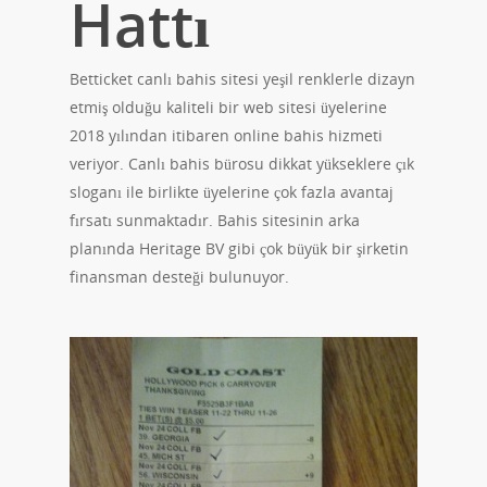
Hattı
Betticket canlı bahis sitesi yeşil renklerle dizayn
etmiş olduğu kaliteli bir web sitesi üyelerine
2018 yılından itibaren online bahis hizmeti
veriyor. Canlı bahis bürosu dikkat yükseklere çık
sloganı ile birlikte üyelerine çok fazla avantaj
fırsatı sunmaktadır. Bahis sitesinin arka
planında Heritage BV gibi çok büyük bir şirketin
finansman desteği bulunuyor.