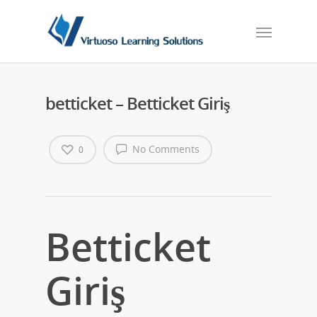
betticket – Betticket Giriş
No Comments
0
Betticket
Giriş