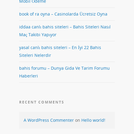
Mobil Ödeme
book of ra oyna – Casinolarda Ücretsiz Oyna
iddaa canlı bahis siteleri – Bahis Siteleri Nasıl
Maç Takibi Yapıyor
yasal canlı bahis siteleri – En İyi 22 Bahis
Siteleri Nelerdir
bahis forumu – Dunya Gida Ve Tarim Forumu
Haberleri
RECENT COMMENTS
A WordPress Commenter
on
Hello world!