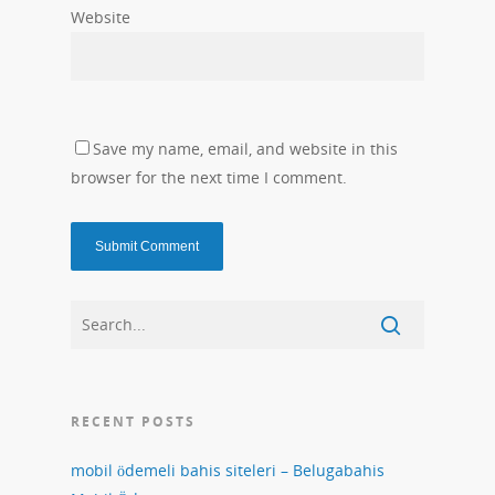
Website
Save my name, email, and website in this
browser for the next time I comment.
RECENT POSTS
mobil ödemeli bahis siteleri – Belugabahis