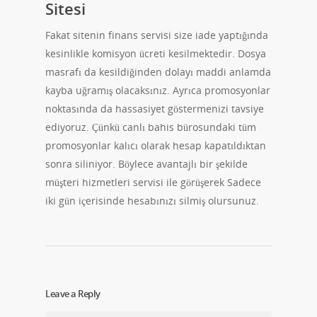
Sitesi
Fakat sitenin finans servisi size iade yaptığında
kesinlikle komisyon ücreti kesilmektedir. Dosya
masrafı da kesildiğinden dolayı maddi anlamda
kayba uğramış olacaksınız. Ayrıca promosyonlar
noktasında da hassasiyet göstermenizi tavsiye
ediyoruz. Çünkü canlı bahis bürosundaki tüm
promosyonlar kalıcı olarak hesap kapatıldıktan
sonra siliniyor. Böylece avantajlı bir şekilde
müşteri hizmetleri servisi ile görüşerek Sadece
iki gün içerisinde hesabınızı silmiş olursunuz.
Leave a Reply