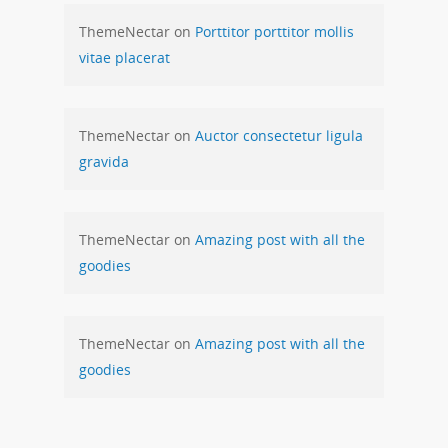
ThemeNectar
on
Porttitor porttitor mollis
vitae placerat
ThemeNectar
on
Auctor consectetur ligula
gravida
ThemeNectar
on
Amazing post with all the
goodies
ThemeNectar
on
Amazing post with all the
goodies