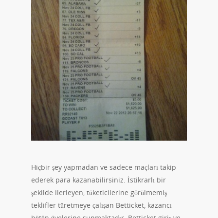
Hiçbir şey yapmadan ve sadece maçları takip
ederek para kazanabilirsiniz. İstikrarlı bir
şekilde ilerleyen, tüketicilerine görülmemiş
teklifler türetmeye çalışan Betticket, kazancı
bütün üyelerine sunmaktadır. Betticket giriş ve