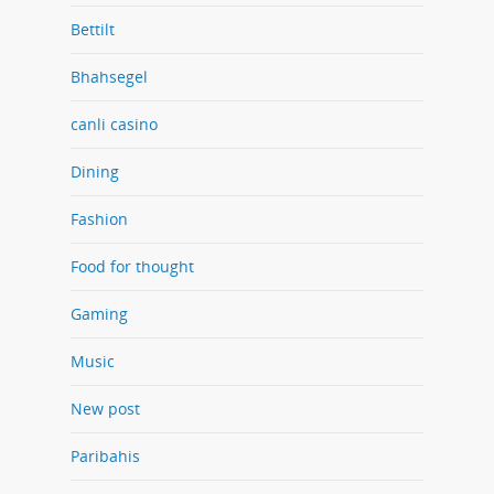
Bettilt
Bhahsegel
canli casino
Dining
Fashion
Food for thought
Gaming
Music
New post
Paribahis